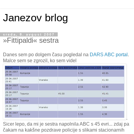
Janezov brlog
sreda, 8. avgust 2007
»Fittipaldi« sestra
Danes sem po dolgem času pogledal na
DARS
ABC portal
.
Malce sem se zgrozil, ko sem videl
.
Sicer lepo, da mi je sestra napolnila ABC s 45 evri... zdaj pa
čakam na kakšne pozdrave policije s slikami stacionarnih