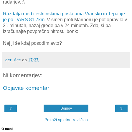
radarjev. :\
Razdalja med cestninskima postajama Vransko in Tepanje
je po DARS 81,7km
. V smeri proti Mariboru je pot opravila v
21 minutah, nazaj grede pa v 24 minutah. Zdaj si pa
izračunajte povprečno hitrost. :bonk:
Naj ji še kdaj posodim avto?
der_Alte
ob
17:37
Ni komentarjev:
Objavite komentar
‹
›
Domov
Prikaži spletno različico
O meni