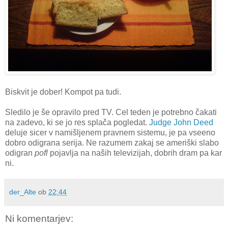
Biskvit je dober! Kompot pa tudi.
Sledilo je še opravilo pred TV. Cel teden je potrebno čakati
na zadevo, ki se jo res splača pogledat.
Judge John Deed
deluje sicer v namišljenem pravnem sistemu, je pa vseeno
dobro odigrana serija. Ne razumem zakaj se ameriški slabo
odigran
pofl
pojavlja na naših televizijah, dobrih dram pa kar
ni.
der_Alte
ob
22:44
Ni komentarjev: