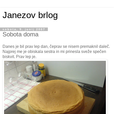
Janezov brlog
sobota, 9. junij 2007
Sobota doma
Danes je bil prav lep dan, čeprav se nisem premaknil daleč.
Najprej me je obiskala sestra in mi prinesla sveže spečen
biskvit. Prav lep je.